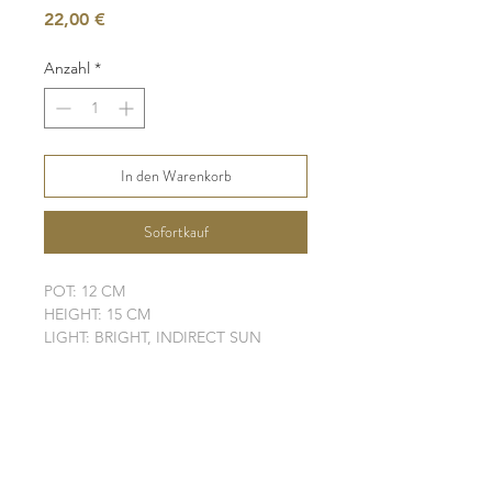
Preis
22,00 €
Anzahl
*
In den Warenkorb
Sofortkauf
POT: 12 CM
HEIGHT: 15 CM
LIGHT: BRIGHT, INDIRECT SUN
WATER: LOW
SOIL: WELL-DRAINING
SHIPPING INFO