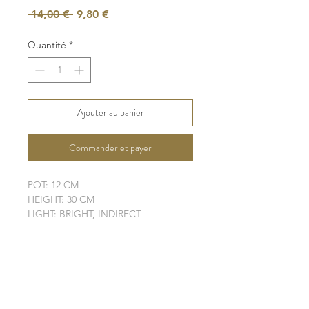
Prix
Prix
 14,00 € 
9,80 €
original
promotionnel
Quantité
*
Ajouter au panier
Commander et payer
POT: 12 CM
HEIGHT: 30 CM
LIGHT: BRIGHT, INDIRECT
WATER: MODERATE
SOIL: WELL-DRAINING
SHIPPING INFO