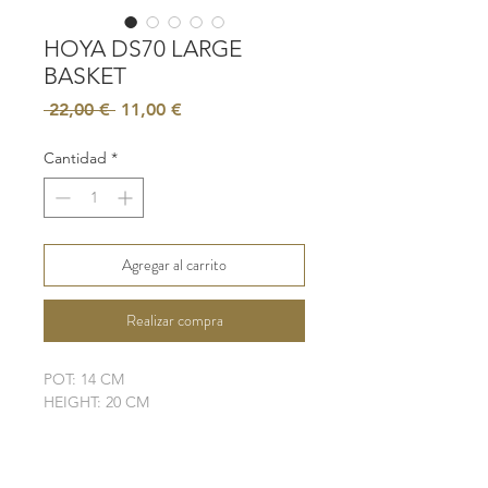
HOYA DS70 LARGE
BASKET
Precio
Precio
 22,00 € 
11,00 €
de
oferta
Cantidad
*
Agregar al carrito
Realizar compra
POT: 14 CM
HEIGHT: 20 CM
LIGHT: LOW - MODERATE
WATER: MODERATE
SOIL: WELL-DRAINING