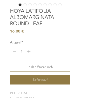
HOYA LATIFOLIA
ALBOMARGINATA
ROUND LEAF
Preis
16,00 €
Anzahl
*
In den Warenkorb
Sofortkauf
POT: 8 CM
HEIGHT: 10 CM
LIGHT: LOW - MODERATE
WATER: MODERATE