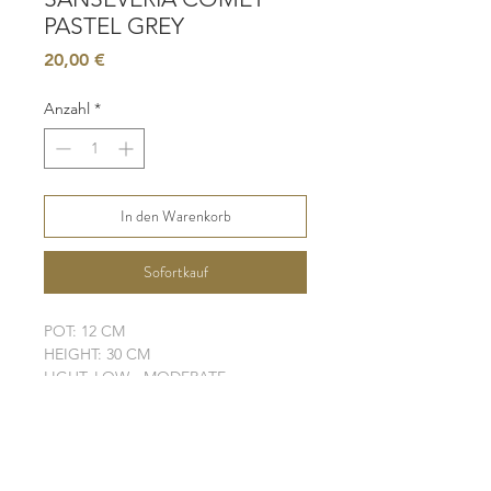
PASTEL GREY
Preis
20,00 €
Anzahl
*
In den Warenkorb
Sofortkauf
POT: 12 CM
HEIGHT: 30 CM
LIGHT: LOW - MODERATE
WATER: LOW
SOIL: WELL-DRAINING