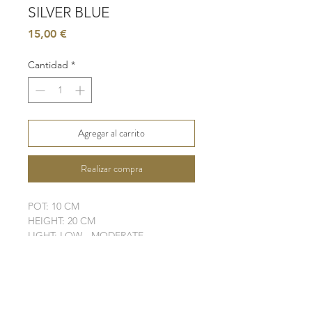
SILVER BLUE
Precio
15,00 €
Cantidad
*
Agregar al carrito
Realizar compra
POT: 10 CM
HEIGHT: 20 CM
LIGHT: LOW - MODERATE
WATER: LOW
SOIL: WELL-DRAINING